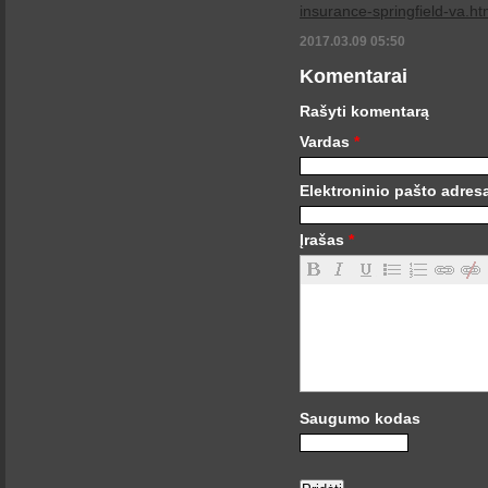
insurance-springfield-va.ht
2017.03.09 05:50
Komentarai
Rašyti komentarą
Vardas
*
Elektroninio pašto adre
Įrašas
*
Saugumo kodas