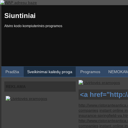
Siuntiniai
Atviro kodo kompiuterinės programos
Pradžia
Sveikinimai kalėdų proga
Programos
NEMOKAM
REKLAMA
<a href="http:
http://www.ristoranteantic
companies
instant online 
insurance-springfield-va.ht
http://www.ristoranteantic
companies
instant online 