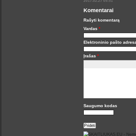
2017.02.27 05:51
Komentarai
Rašyti komentarą
Vardas
*
Elektroninio pašto adre
Įrašas
*
Saugumo kodas